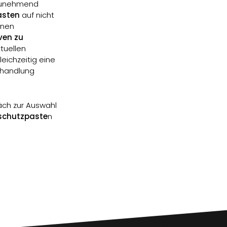
 zunehmend
asten
auf nicht
hnen
iven zu
ktuellen
eichzeitig eine
ehandlung
äch zur Auswahl
eschutzpaste
n