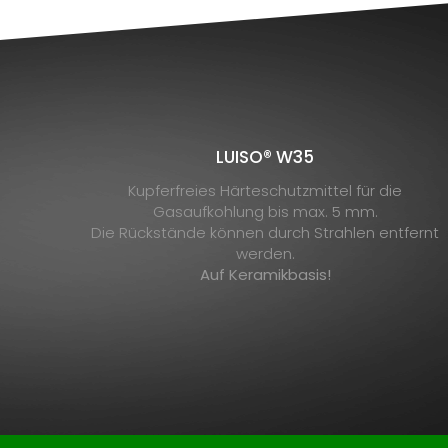
LUISO® W35
Kupferfreies Härteschutzmittel für die
Gasaufkohlung bis max. 5 mm.
Die Rückstände können durch Strahlen entfernt
werden.
Auf Keramikbasis!