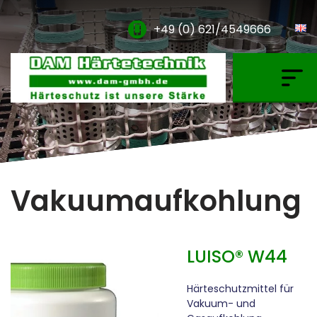
+49 (0) 621/4549666
Gasaufkohlung & Granulataufkohlung
Nitrieren & Nitrocarburieren
Vakuumaufkohlung
Plasmanitrieren
Vakuumaufkohlung
Glühen & Oxidation
Hartlöten & PVD Beschichtung
LUISO® W44
Verdünner & Reiniger
Härteschutzmittel für
Vakuum- und