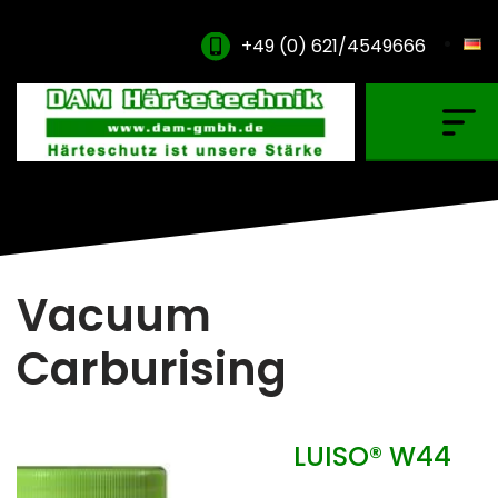
+49 (0) 621/4549666
Gas Carburising
Nitriding & Nitrocarburising
Vacuum Carburising
Plasmanitriding
Vacuum
Annealing & Oxidation
Carburising
Brazing & PVD Coating
Thinner & Cleaning Agents
LUISO® W44