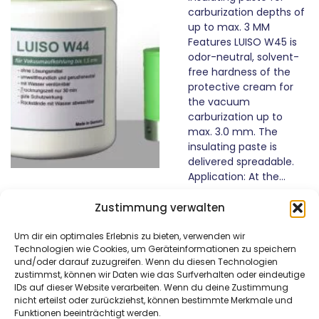
carburization depths of
up to max. 3 MM
Features LUISO W45 is
odor-neutral, solvent-
free hardness of the
protective cream for
the vacuum
carburization up to
max. 3.0 mm. The
insulating paste is
delivered spreadable.
Application: At the…
Zustimmung verwalten
weiterlesen …
Um dir ein optimales Erlebnis zu bieten, verwenden wir
Technologien wie Cookies, um Geräteinformationen zu speichern
und/oder darauf zuzugreifen. Wenn du diesen Technologien
zustimmst, können wir Daten wie das Surfverhalten oder eindeutige
DAM Härtetechnik
Kontaktieren Sie uns
IDs auf dieser Website verarbeiten. Wenn du deine Zustimmung
GmbH
Tel: +49 (0)621/4549666
nicht erteilst oder zurückziehst, können bestimmte Merkmale und
Funktionen beeinträchtigt werden.
Am Bubenpfad 2
Fax: +49 (0)621/4549667