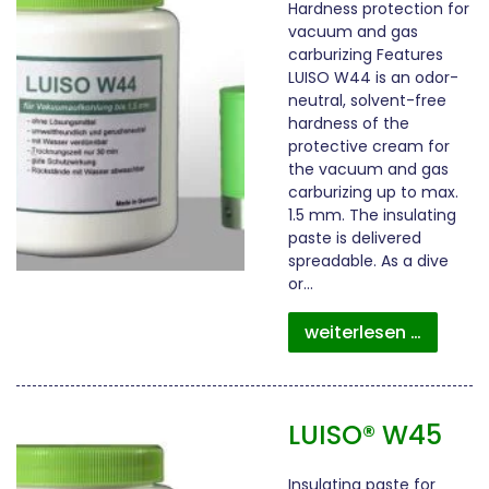
Hardness protection for
vacuum and gas
carburizing Features
LUISO W44 is an odor-
neutral, solvent-free
hardness of the
protective cream for
the vacuum and gas
carburizing up to max.
1.5 mm. The insulating
paste is delivered
spreadable. As a dive
or…
weiterlesen …
LUISO® W45
Insulating paste for