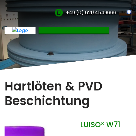
+49 (0) 621/4549666
Gasaufkohlung & Granulataufkohlung
Nitrieren & Nitrocarburieren
Vakuumaufkohlung
Plasmanitrieren
Hartlöten & PVD
Glühen & Oxidation
Beschichtung
Hartlöten & PVD Beschichtung
Verdünner & Reiniger
LUISO® W71