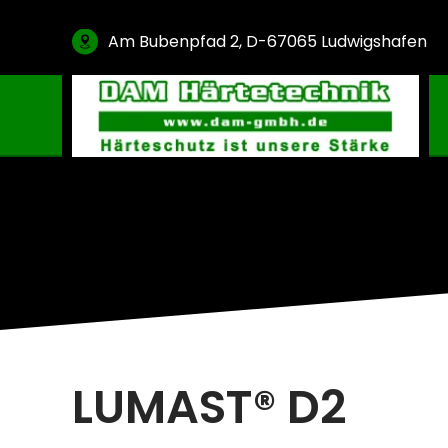
Am Bubenpfad 2, D-67065 Ludwigshafen
Gasaufkohlung & Granulataufkohlung
Nitrieren & Nitrocarburieren
Vakuumaufkohlung
Plasmanitrieren
Glühen & Oxidation
Hartlöten & PVD Beschichtung
Verdünner & Reiniger
LUMAST® D2