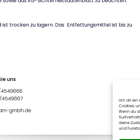
 sowie das EG-Sichterheitsdatenblatt zu beachten.
ist trocken zu lagern. Das Entfettungsmittel ist bis zu
Sie uns
1/4549666
21/4549667
Um dir ein 
Cookies, u
am-gmbh.de
Wenn du di
Surfverhalt
deine Zust
und Funkti