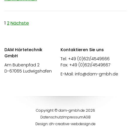
Seitennummerierung
1
2
Nächste
der
Beiträge
DAM Härtetechnik
Kontaktieren Sie uns
GmbH
Tel: +49 (0)621/4549666
Am Bubenpfad 2
Fax: +49 (0)621/4549667
D-67065 Ludwigshafen
E-Mail:
info@dam-gmbh.de
Copyright © dam-gmbh.de 2026
Datenschutz
Impressum
AGB
Design:
dh-creative-webdesign.de