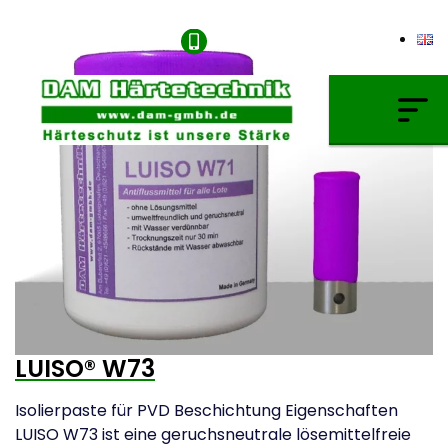
+49 (0) 621/4549666
Gasaufkohlung & Granulataufkohlung
Nitrieren & Nitrocarburieren
Vakuumaufkohlung
Plasmanitrieren
Glühen & Oxidation
Hartlöten & PVD Beschichtung
LUISO® W73
Verdünner & Reiniger
Isolierpaste für PVD Beschichtung Eigenschaften
LUISO W73 ist eine geruchsneutrale lösemittelfreie