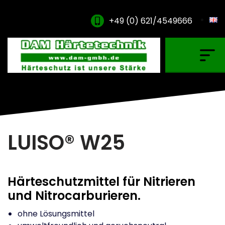
+49 (0) 621/4549666
Gasaufkohlung & Granulataufkohlung
Nitrieren & Nitrocarburieren
Vakuumaufkohlung
Plasmanitrieren
LUISO® W25
Glühen & Oxidation
Hartlöten & PVD Beschichtung
Härteschutzmittel für Nitrieren
Verdünner & Reiniger
und Nitrocarburieren.
ohne Lösungsmittel