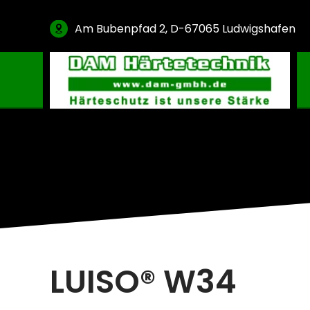
Am Bubenpfad 2, D-67065 Ludwigshafen
Gasaufkohlung & Granulataufkohlung
Nitrieren & Nitrocarburieren
Vakuumaufkohlung
Plasmanitrieren
Glühen & Oxidation
Hartlöten & PVD Beschichtung
Verdünner & Reiniger
LUISO® W34