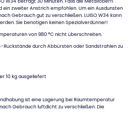
SO W34 beträgt 30 Minuten. Falls die Metalloberfl
d ein zweiter Anstrich empfohlen. Um ein Ausdunsten
r nach Gebrauch gut zu verschließen. LUISO W34 kann
werden. Sie benötigen keinen Spezialverdünner!
peraturen von 980 °C nicht überschreiten.
-Rückstände durch Abbürsten oder Sandstrahlen zu
er 10 kg ausgeliefert
Handhabung ist eine Lagerung bei Raumtemperatur
ach Gebrauch luftdicht zu verschließen. Die